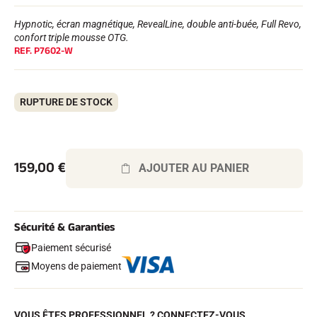
Kits complets
Chronomètres et transmission
Hypnotic, écran magnétique, RevealLine, double anti-buée, Full Revo,
Transpondeurs et boucles
confort triple mousse OTG.
Cellules et détection
REF.
P7602-W
Photofinish
Afficheurs et horloge
LOGICIELS
RUPTURE DE STOCK
VOLA Board & Clé de protection
Suite SkiAlp
Suite SkiNordic
Suite Equestre
Suite Msports
159,00
€
AJOUTER AU PANIER
Scoreboard-Pro
MULTI-SPORTS
Sécurité & Garanties
Paiement sécurisé
Moyens de paiement
VOUS ÊTES PROFESSIONNEL ? CONNECTEZ-VOUS