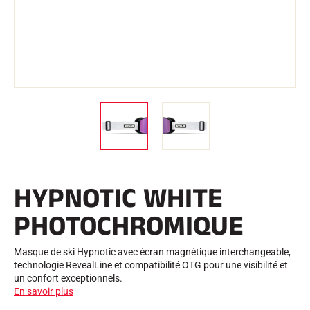
Trousses et Mallettes
Structure Nordique
VÉLO DE ROUTE
Atelier, Pistes, Accessoires
EQUIPEMENTS
Casques de Ski
Casques de Vélo
Masques de Ski
Lunettes de soleil
Bâtons
Protections
Roller Ski
Chaussures
Gourdes
HYPNOTIC WHITE
TEXTILE
Textile Ski Alpin
PHOTOCHROMIQUE
Textile Ski Nordique
Textile Vélo
Underwear
Masque de ski Hypnotic avec écran magnétique interchangeable,
Entretien textile
technologie RevealLine et compatibilité OTG pour une visibilité et
Lifestyle
VTT
un confort exceptionnels.
Sacs
En savoir plus
CHRONOMÉTRAGE