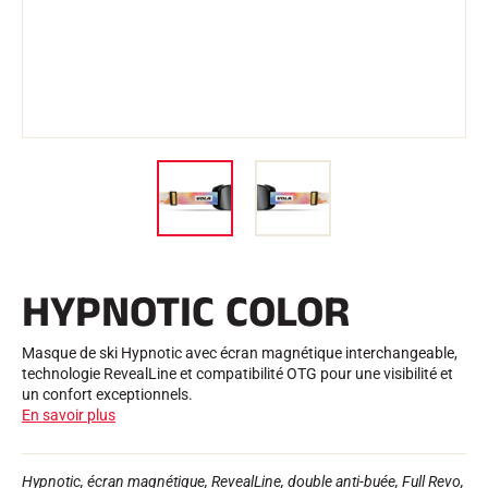
Trousses et Mallettes
Structure Nordique
VÉLO DE ROUTE
Atelier, Pistes, Accessoires
EQUIPEMENTS
Casques de Ski
Casques de Vélo
Masques de Ski
Lunettes de soleil
Bâtons
Protections
Roller Ski
Chaussures
Gourdes
HYPNOTIC COLOR
TEXTILE
Textile Ski Alpin
Textile Ski Nordique
Masque de ski Hypnotic avec écran magnétique interchangeable,
Textile Vélo
technologie RevealLine et compatibilité OTG pour une visibilité et
Underwear
un confort exceptionnels.
Entretien textile
En savoir plus
Lifestyle
VTT
Sacs
CHRONOMÉTRAGE
Hypnotic, écran magnétique, RevealLine, double anti-buée, Full Revo,