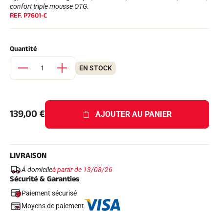
Kits complets
confort triple mousse OTG.
REF.
P7601-C
Chronomètres et transmission
Transpondeurs et boucles
Cellules et détection
Photofinish
Quantité
Afficheurs et horloge
LOGICIELS
EN STOCK
VOLA Board & Clé de protection
Suite SkiAlp
Suite SkiNordic
Suite Equestre
139,00
€
Suite Msports
AJOUTER AU PANIER
Scoreboard-Pro
MULTI-SPORTS
LIVRAISON
À domicile
à partir de 13/08/26
Sécurité & Garanties
Paiement sécurisé
Moyens de paiement