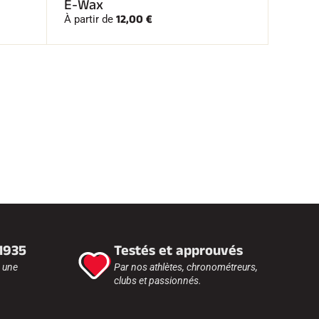
E-Wax
12,00 €
À partir de
 1935
Testés et approuvés
r une
Par nos athlètes, chronométreurs,
clubs et passionnés.