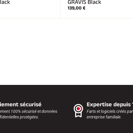
lack
GRAVIS Black
139,00 €
iement sécurisé
Expertise depuis
ement 100% sécurisé et données
Farts et logiciels créés pa
identielles protégées.
entreprise familiale.