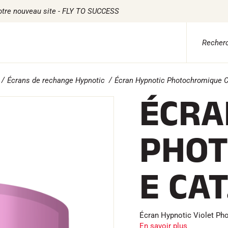
otre nouveau site - FLY TO SUCCESS
Écrans de rechange Hypnotic
Écran Hypnotic Photochromique C
 ADVICE
TILE
CHRONOMÉTRAGE
LOGICIELS
ÉCRA
ile Ski Alpin
Kits complets
VOLA Board & Clé d
tile Ski Nordique
Chronomètres et transmission
Suite SkiAlp
tile Vélo
Transpondeurs et boucles
Suite SkiNordic
PHOT
erwear
Cellules et détection
Suite Equestre
etien textile
Photofinish
Suite Msports
style
Afficheurs et horloge
Scoreboard-Pro
MULTI-
s
E CAT
SPORTS
Écran Hypnotic Violet Ph
En savoir plus