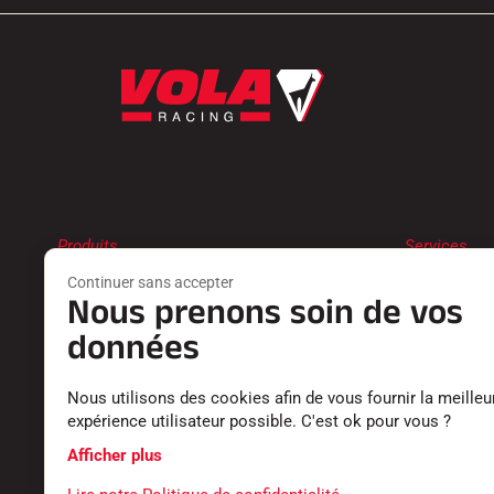
Produits
Services
FARTS
TROUVER 
Continuer sans accepter
ACCESSOIRES
RETOURS P
Nous prenons soin de vos
EQUIPEMENTS
LES CATAL
données
TEXTILE
DÉCLARATI
CHRONOMÉTRAGE
CARRIÈRE
LOGICIELS
FOIRE AUX
Nous utilisons des cookies afin de vous fournir la meilleu
expérience utilisateur possible. C'est ok pour vous ?
Afficher plus