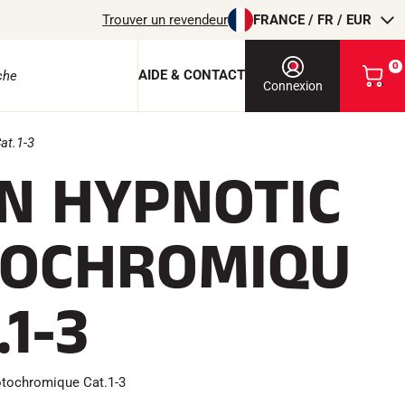
Trouver un revendeur
FRANCE / FR / EUR
0
AIDE & CONTACT
V
Connexion
o
i
r
at.1-3
m
N HYPNOTIC
o
e protection
n
p
a
OCHROMIQU
n
i
e
r
.1-3
EQUITATION
otochromique Cat.1-3