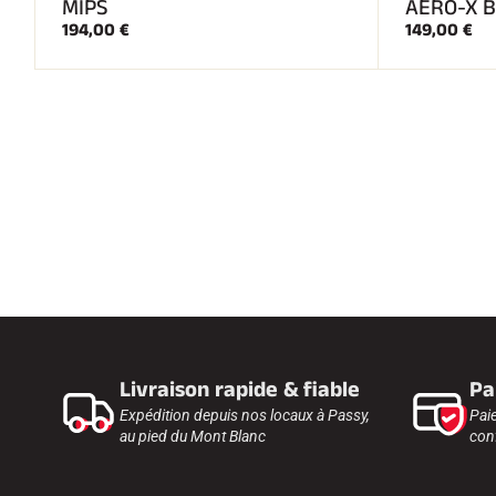
MIPS
AERO-X B
194,00 €
149,00 €
Livraison rapide & fiable
Pa
Expédition depuis nos locaux à Passy,
Pai
au pied du Mont Blanc
conf