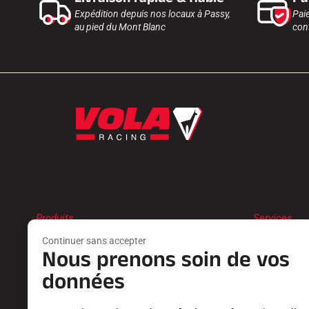
Expédition depuis nos locaux à Passy,
Pai
au pied du Mont Blanc
conf
Produits
Services
FARTS
TROUVER 
Continuer sans accepter
ACCESSOIRES
RETOURS P
Nous prenons soin de vos
EQUIPEMENTS
LES CATAL
données
TEXTILE
DÉCLARATI
CHRONOMÉTRAGE
CARRIÈRE
LOGICIELS
FOIRE AUX