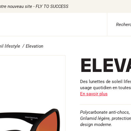
otre nouveau site - FLY TO SUCCESS
il lifestyle
Elevation
 ADVICE
TILE
CHRONOMÉTRAGE
LOGICIELS
ELEV
ile Ski Alpin
Kits complets
VOLA Board & Clé d
tile Ski Nordique
Chronomètres et transmission
Suite SkiAlp
tile Vélo
Transpondeurs et boucles
Suite SkiNordic
erwear
Cellules et détection
Suite Equestre
etien textile
Photofinish
Suite Msports
Des lunettes de soleil life
style
Afficheurs et horloge
Scoreboard-Pro
usage quotidien en toutes
MULTI-
s
En savoir plus
SPORTS
Polycarbonate anti-chocs,
Grilamid légère, protection 
design moderne.