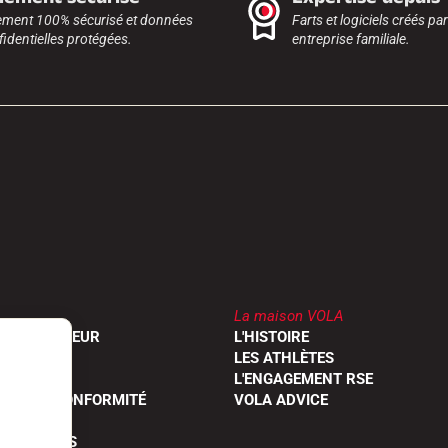
ement 100% sécurisé et données
Farts et logiciels créés pa
identielles protégées.
entreprise familiale.
La maison VOLA
UN REVENDEUR
L'HISTOIRE
RODUITS
LES ATHLÈTES
OGUES
L'ENGAGEMENT RSE
ONS DE CONFORMITÉ
VOLA ADVICE
 QUESTIONS