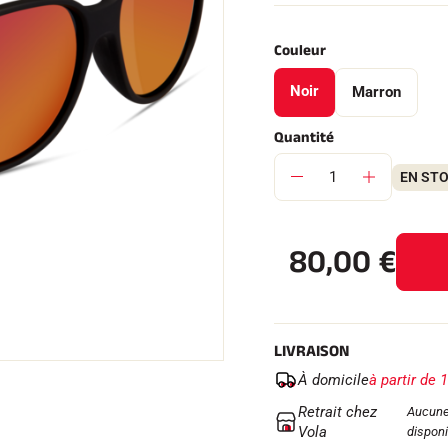
Couleur
Noir
Marron
 TOUT
Quantité
RAIN
SKI DE FOND
EN ST
80,00
€
LIVRAISON
À domicile
à partir de 
Retrait chez
Aucune
Vola
disponi