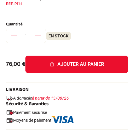
REF.
P11-I
Kits complets
Chronomètres et transmission
Transpondeurs et boucles
Cellules et détection
Quantité
Photofinish
Afficheurs et horloge
EN STOCK
LOGICIELS
VOLA Board & Clé de protection
Suite SkiAlp
Suite SkiNordic
76,00
€
Suite Equestre
AJOUTER AU PANIER
Suite Msports
Scoreboard-Pro
LIVRAISON
MULTI-SPORTS
À domicile
à partir de 13/08/26
Sécurité & Garanties
Paiement sécurisé
Moyens de paiement