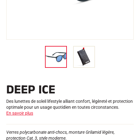
Trousses et Mallettes
Structure Nordique
VÉLO DE ROUTE
Atelier, Pistes, Accessoires
EQUIPEMENTS
Casques de Ski
Casques de Vélo
Masques de Ski
Lunettes de soleil
Bâtons
Protections
Roller Ski
Chaussures
Gourdes
DEEP ICE
TEXTILE
Textile Ski Alpin
Textile Ski Nordique
Des lunettes de soleil lifestyle alliant confort, légèreté et protection
Textile Vélo
optimale pour un usage quotidien en toutes circonstances.
Underwear
En savoir plus
Entretien textile
Lifestyle
VTT
Sacs
Verres polycarbonate anti-chocs, monture Grilamid légère,
CHRONOMÉTRAGE
protection Cat. 3, style moderne.