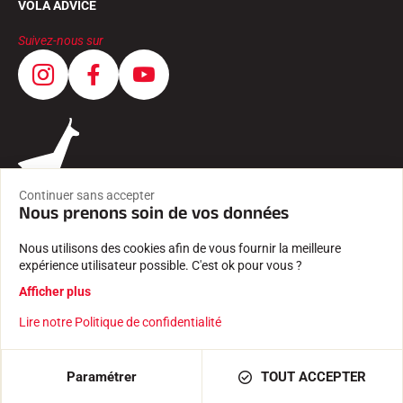
VOLA ADVICE
Suivez-nous sur
Continuer sans accepter
Nous prenons soin de vos données
Nous utilisons des cookies afin de vous fournir la meilleure
expérience utilisateur possible. C'est ok pour vous ?
CGV
Afficher plus
MENTIONS LÉGALES
POLITIQUE DE CONFIDENTIALITÉ
Lire notre Politique de confidentialité
Créé avec passion par Pure illusion
AJOUTER AU PANIER
76,00 €
Paramétrer
TOUT ACCEPTER