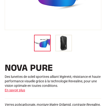
Trousses et Mallettes
Structure Nordique
VÉLO DE ROUTE
Atelier, Pistes, Accessoires
EQUIPEMENTS
Casques de Ski
Casques de Vélo
Masques de Ski
Lunettes de soleil
Bâtons
Protections
Roller Ski
Chaussures
Gourdes
NOVA PURE
TEXTILE
Textile Ski Alpin
Textile Ski Nordique
Des lunettes de soleil sportives alliant légèreté, résistance et haute
Textile Vélo
performance visuelle grâce à la technologie Revealine, pour une
Underwear
vision optimale en toutes conditions.
Entretien textile
En savoir plus
Lifestyle
VTT
Sacs
CHRONOMÉTRAGE
Verres polycarbonate, monture légère Grilamid, contraste Revealine,