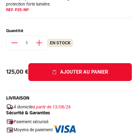
Kits complets
protection forte lumière.
REF.
P25-NP
Chronomètres et transmission
Transpondeurs et boucles
Cellules et détection
Photofinish
Quantité
Afficheurs et horloge
LOGICIELS
EN STOCK
VOLA Board & Clé de protection
Suite SkiAlp
Suite SkiNordic
Suite Equestre
125,00
€
Suite Msports
AJOUTER AU PANIER
Scoreboard-Pro
MULTI-SPORTS
LIVRAISON
À domicile
à partir de 13/08/26
Sécurité & Garanties
Paiement sécurisé
Moyens de paiement