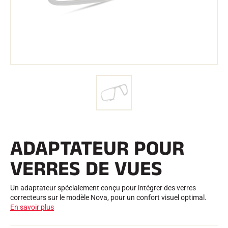
Trousses et Mallettes
Structure Nordique
VÉLO DE ROUTE
Atelier, Pistes, Accessoires
EQUIPEMENTS
Casques de Ski
Casques de Vélo
Masques de Ski
Lunettes de soleil
Bâtons
Protections
Roller Ski
Chaussures
Gourdes
ADAPTATEUR POUR
TEXTILE
Textile Ski Alpin
VERRES DE VUES
Textile Ski Nordique
Textile Vélo
Underwear
Un adaptateur spécialement conçu pour intégrer des verres
Entretien textile
correcteurs sur le modèle Nova, pour un confort visuel optimal.
Lifestyle
VTT
En savoir plus
Sacs
CHRONOMÉTRAGE