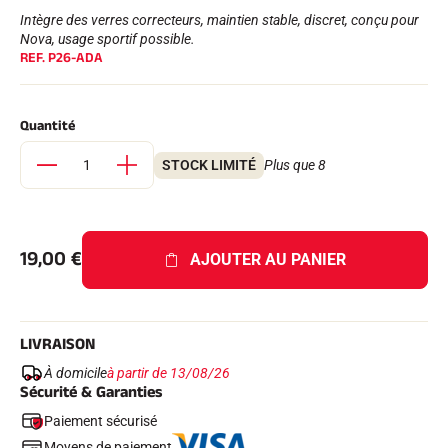
Kits complets
Intègre des verres correcteurs, maintien stable, discret, conçu pour
Chronomètres et transmission
Nova, usage sportif possible.
Transpondeurs et boucles
REF.
P26-ADA
Cellules et détection
Photofinish
Afficheurs et horloge
Quantité
LOGICIELS
VOLA Board & Clé de protection
STOCK LIMITÉ
Plus que 8
Suite SkiAlp
Suite SkiNordic
Suite Equestre
Suite Msports
Scoreboard-Pro
19,00
€
AJOUTER AU PANIER
MULTI-SPORTS
LIVRAISON
À domicile
à partir de 13/08/26
Sécurité & Garanties
Paiement sécurisé
Moyens de paiement