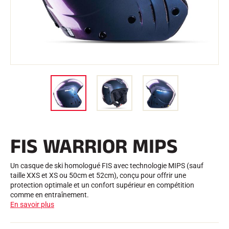
Trousses et Mallettes
Structure Nordique
VÉLO DE ROUTE
Atelier, Pistes, Accessoires
EQUIPEMENTS
Casques de Ski
Casques de Vélo
Masques de Ski
Lunettes de soleil
Bâtons
Protections
Roller Ski
Chaussures
Gourdes
FIS WARRIOR MIPS
TEXTILE
Textile Ski Alpin
Textile Ski Nordique
Un casque de ski homologué FIS avec technologie MIPS (sauf
Textile Vélo
taille XXS et XS ou 50cm et 52cm), conçu pour offrir une
Underwear
protection optimale et un confort supérieur en compétition
Entretien textile
comme en entraînement.
Lifestyle
VTT
En savoir plus
Sacs
CHRONOMÉTRAGE