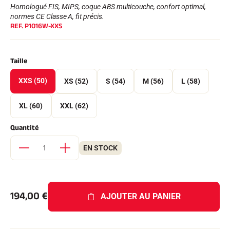
Kits complets
Homologué FIS, MIPS, coque ABS multicouche, confort optimal,
Chronomètres et transmission
normes CE Classe A, fit précis.
REF.
P1016W-XXS
Transpondeurs et boucles
Cellules et détection
Photofinish
Afficheurs et horloge
Taille
LOGICIELS
VOLA Board & Clé de protection
XXS (50)
XS (52)
S (54)
M (56)
L (58)
Suite SkiAlp
Suite SkiNordic
XL (60)
XXL (62)
Suite Equestre
Suite Msports
Quantité
Scoreboard-Pro
EN STOCK
MULTI-SPORTS
194,00
€
AJOUTER AU PANIER