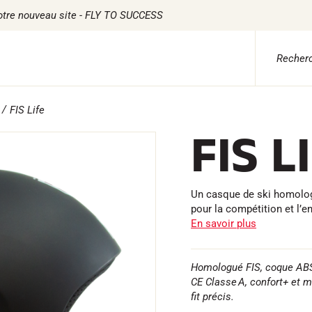
otre nouveau site - FLY TO SUCCESS
FIS Life
 ADVICE
TILE
CHRONOMÉTRAGE
LOGICIELS
FIS L
ile Ski Alpin
Kits complets
VOLA Board & Clé d
tile Ski Nordique
Chronomètres et transmission
Suite SkiAlp
tile Vélo
Transpondeurs et boucles
Suite SkiNordic
erwear
Cellules et détection
Suite Equestre
etien textile
Photofinish
Suite Msports
Un casque de ski homologu
style
Afficheurs et horloge
Scoreboard-Pro
pour la compétition et l’e
MULTI-
s
En savoir plus
SPORTS
Homologué FIS, coque ABS
CE Classe A, confort+ et m
fit précis.