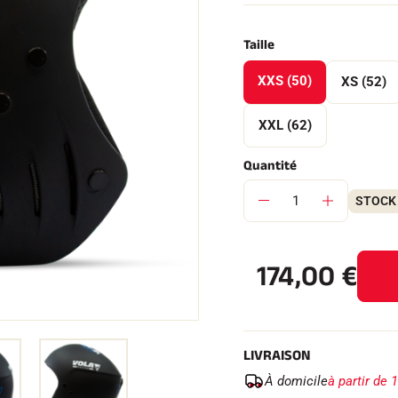
Taille
XXS (50)
XS (52)
 TOUT
XXL (62)
RAIN
SKI DE FOND
Quantité
STOCK 
174,00
€
LIVRAISON
À domicile
à partir de 