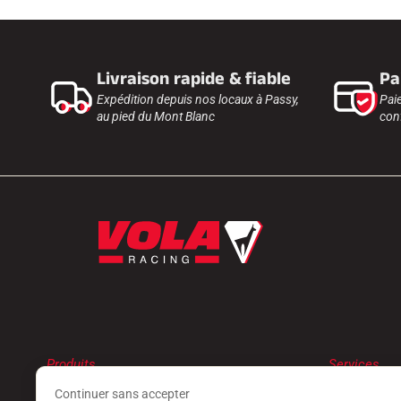
Livraison rapide & fiable
Pa
Expédition depuis nos locaux à Passy,
Pai
au pied du Mont Blanc
conf
Produits
Services
FARTS
TROUVER 
Continuer sans accepter