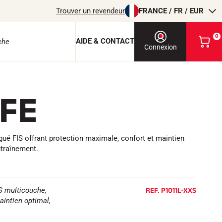
Trouver un revendeur
FRANCE / FR / EUR
0
AIDE & CONTACT
V
Connexion
o
i
r
m
IFE
o
e protection
n
p
a
n
é FIS offrant protection maximale, confort et maintien
i
ntraînement.
e
r
EQUITATION
REF.
P1011L-XXS
 multicouche,
aintien optimal,