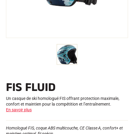
Trousses et Mallettes
Structure Nordique
VÉLO DE ROUTE
Atelier, Pistes, Accessoires
EQUIPEMENTS
Casques de Ski
Casques de Vélo
Masques de Ski
Lunettes de soleil
Bâtons
Protections
Roller Ski
Chaussures
Gourdes
FIS FLUID
TEXTILE
Textile Ski Alpin
Textile Ski Nordique
Un casque de ski homologué FIS offrant protection maximale,
Textile Vélo
confort et maintien pour la compétition et l’entraînement.
Underwear
En savoir plus
Entretien textile
Lifestyle
VTT
Sacs
Homologué FIS, coque ABS multicouche, CE Classe A, confort+ et
CHRONOMÉTRAGE
maintien optimal, fit précis.