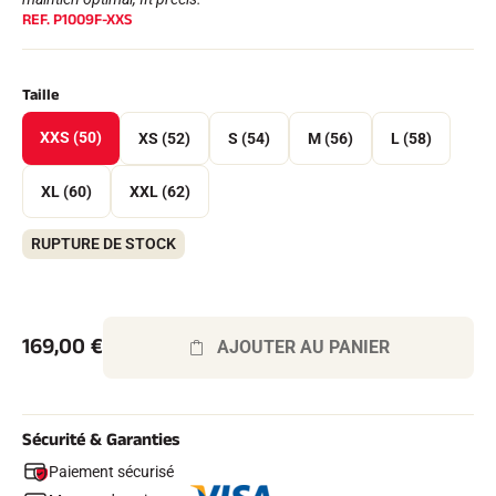
Kits complets
REF.
P1009F-XXS
Chronomètres et transmission
Transpondeurs et boucles
Cellules et détection
Taille
Photofinish
Afficheurs et horloge
XXS (50)
XS (52)
LOGICIELS
S (54)
M (56)
L (58)
VOLA Board & Clé de protection
Suite SkiAlp
XL (60)
XXL (62)
Suite SkiNordic
Suite Equestre
RUPTURE DE STOCK
Suite Msports
Scoreboard-Pro
169,00
€
MULTI-SPORTS
AJOUTER AU PANIER
Sécurité & Garanties
Paiement sécurisé