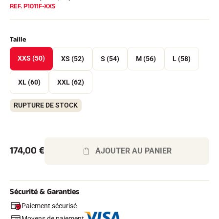
REF.
P1011F-XXS
Kits complets
Chronomètres et transmission
Transpondeurs et boucles
Cellules et détection
Taille
Photofinish
Afficheurs et horloge
XXS (50)
XS (52)
S (54)
M (56)
L (58)
LOGICIELS
VOLA Board & Clé de protection
XL (60)
XXL (62)
Suite SkiAlp
Suite SkiNordic
Suite Equestre
RUPTURE DE STOCK
Suite Msports
Scoreboard-Pro
174,00
€
AJOUTER AU PANIER
MULTI-SPORTS
Sécurité & Garanties
Paiement sécurisé
Moyens de paiement