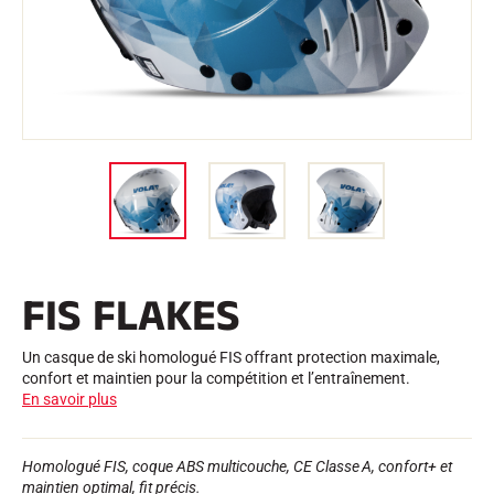
Trousses et Mallettes
Structure Nordique
VÉLO DE ROUTE
Atelier, Pistes, Accessoires
EQUIPEMENTS
Casques de Ski
Casques de Vélo
Masques de Ski
Lunettes de soleil
Bâtons
Protections
Roller Ski
Chaussures
Gourdes
FIS FLAKES
TEXTILE
Textile Ski Alpin
Textile Ski Nordique
Un casque de ski homologué FIS offrant protection maximale,
Textile Vélo
confort et maintien pour la compétition et l’entraînement.
Underwear
En savoir plus
Entretien textile
Lifestyle
VTT
Sacs
Homologué FIS, coque ABS multicouche, CE Classe A, confort+ et
CHRONOMÉTRAGE
maintien optimal, fit précis.