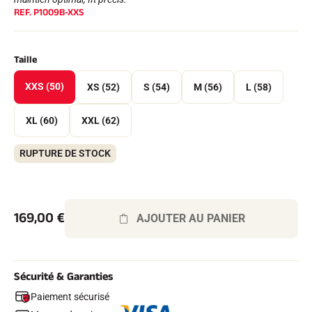
Kits complets
REF.
P1009B-XXS
Chronomètres et transmission
Transpondeurs et boucles
Cellules et détection
Taille
Photofinish
Afficheurs et horloge
XXS (50)
XS (52)
LOGICIELS
S (54)
M (56)
L (58)
VOLA Board & Clé de protection
Suite SkiAlp
XL (60)
XXL (62)
Suite SkiNordic
Suite Equestre
RUPTURE DE STOCK
Suite Msports
Scoreboard-Pro
169,00
€
MULTI-SPORTS
AJOUTER AU PANIER
Sécurité & Garanties
Paiement sécurisé