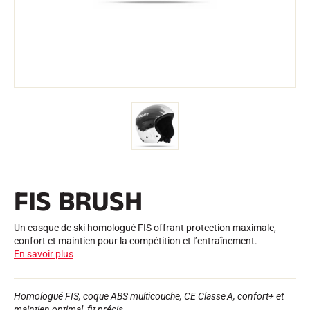
Trousses et Mallettes
Structure Nordique
VÉLO DE ROUTE
Atelier, Pistes, Accessoires
EQUIPEMENTS
Casques de Ski
Casques de Vélo
Masques de Ski
Lunettes de soleil
Bâtons
Protections
Roller Ski
Chaussures
Gourdes
FIS BRUSH
TEXTILE
Textile Ski Alpin
Textile Ski Nordique
Un casque de ski homologué FIS offrant protection maximale,
Textile Vélo
confort et maintien pour la compétition et l’entraînement.
Underwear
En savoir plus
Entretien textile
Lifestyle
VTT
Sacs
Homologué FIS, coque ABS multicouche, CE Classe A, confort+ et
CHRONOMÉTRAGE
maintien optimal, fit précis.