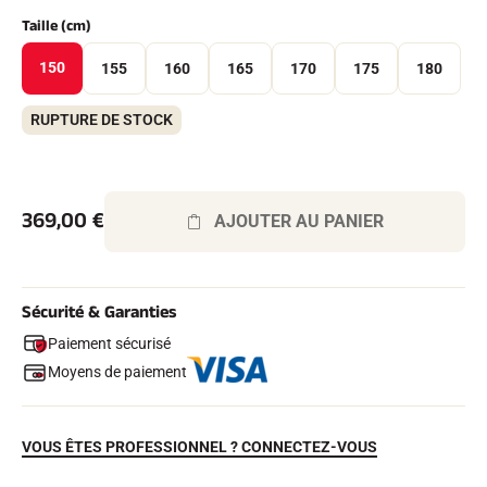
Kits complets
Taille (cm)
Chronomètres et transmission
Transpondeurs et boucles
150
155
160
165
170
175
180
Cellules et détection
Photofinish
Afficheurs et horloge
RUPTURE DE STOCK
LOGICIELS
VOLA Board & Clé de protection
Suite SkiAlp
Suite SkiNordic
369,00
€
AJOUTER AU PANIER
Suite Equestre
Suite Msports
Scoreboard-Pro
Sécurité & Garanties
MULTI-SPORTS
Paiement sécurisé
Moyens de paiement
VOUS ÊTES PROFESSIONNEL ? CONNECTEZ-VOUS