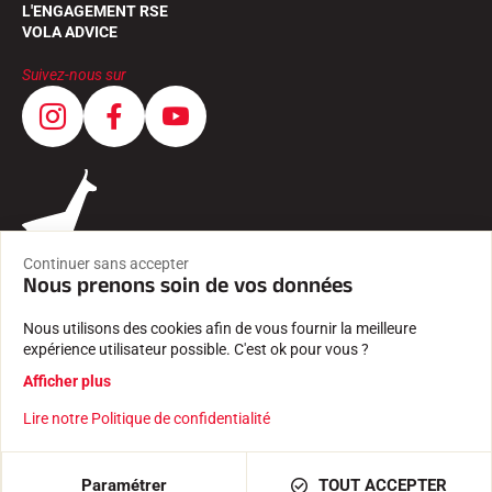
L'ENGAGEMENT RSE
VOLA ADVICE
Suivez-nous sur
Continuer sans accepter
Nous prenons soin de vos données
Nous utilisons des cookies afin de vous fournir la meilleure
expérience utilisateur possible. C'est ok pour vous ?
CGV
Afficher plus
MENTIONS LÉGALES
POLITIQUE DE CONFIDENTIALITÉ
Lire notre Politique de confidentialité
Créé avec passion par Pure illusion
AJOUTER AU PANIER
98,40 €
Paramétrer
TOUT ACCEPTER