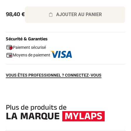
Kits complets
Chronomètres et transmission
98,40
€
AJOUTER AU PANIER
Transpondeurs et boucles
Cellules et détection
Photofinish
Afficheurs et horloge
LOGICIELS
Sécurité & Garanties
VOLA Board & Clé de protection
Paiement sécurisé
Suite SkiAlp
Moyens de paiement
Suite SkiNordic
Suite Equestre
Suite Msports
Scoreboard-Pro
VOUS ÊTES PROFESSIONNEL ? CONNECTEZ-VOUS
MULTI-SPORTS
Plus de produits de
LA MARQUE
MYLAPS