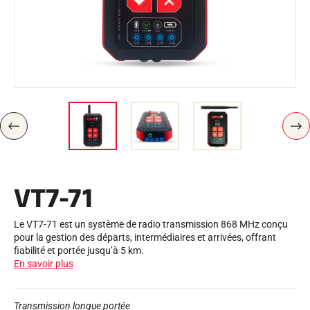
Trousses et Mallettes
Structure Nordique
VÉLO DE ROUTE
Atelier, Pistes, Accessoires
EQUIPEMENTS
Casques de Ski
Casques de Vélo
Masques de Ski
Lunettes de soleil
Bâtons
P
S
Protections
R
U
Roller Ski
É
I
Chaussures
C
V
É
A
Gourdes
VT7-71
D
N
TEXTILE
E
T
N
Textile Ski Alpin
T
Textile Ski Nordique
Le VT7-71 est un système de radio transmission 868 MHz conçu
Textile Vélo
pour la gestion des départs, intermédiaires et arrivées, offrant
Underwear
fiabilité et portée jusqu’à 5 km.
Entretien textile
En savoir plus
Lifestyle
VTT
Sacs
CHRONOMÉTRAGE
Transmission longue portée