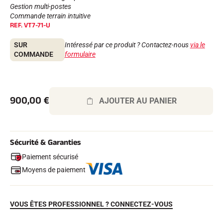
Kits complets
Gestion multi-postes
Chronomètres et transmission
Commande terrain intuitive
REF.
VT7-71-U
Transpondeurs et boucles
Cellules et détection
Photofinish
SUR
Intéressé par ce produit ? Contactez-nous
via le
Afficheurs et horloge
COMMANDE
formulaire
LOGICIELS
VOLA Board & Clé de protection
Suite SkiAlp
Suite SkiNordic
900,00
€
AJOUTER AU PANIER
Suite Equestre
Suite Msports
Scoreboard-Pro
Sécurité & Garanties
MULTI-SPORTS
Paiement sécurisé
Moyens de paiement
VOUS ÊTES PROFESSIONNEL ? CONNECTEZ-VOUS