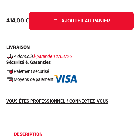
Kits complets
Chronomètres et transmission
Transpondeurs et boucles
414,00
€
AJOUTER AU PANIER
Cellules et détection
Photofinish
Afficheurs et horloge
LOGICIELS
LIVRAISON
VOLA Board & Clé de protection
Suite SkiAlp
À domicile
à partir de 13/08/26
Suite SkiNordic
Sécurité & Garanties
Suite Equestre
Paiement sécurisé
Suite Msports
Scoreboard-Pro
Moyens de paiement
MULTI-SPORTS
VOUS ÊTES PROFESSIONNEL ? CONNECTEZ-VOUS
DESCRIPTION