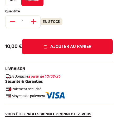
Noir
Kits complets
Chronomètres et transmission
Quantité
Transpondeurs et boucles
Cellules et détection
EN STOCK
Photofinish
Afficheurs et horloge
LOGICIELS
VOLA Board & Clé de protection
10,00
€
Suite SkiAlp
AJOUTER AU PANIER
Suite SkiNordic
Suite Equestre
Suite Msports
Scoreboard-Pro
LIVRAISON
À domicile
à partir de 13/08/26
Sécurité & Garanties
MULTI-SPORTS
Paiement sécurisé
Moyens de paiement
VOUS ÊTES PROFESSIONNEL ? CONNECTEZ-VOUS