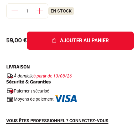
Kits complets
Chronomètres et transmission
EN STOCK
Transpondeurs et boucles
Cellules et détection
Photofinish
Afficheurs et horloge
59,00
€
LOGICIELS
AJOUTER AU PANIER
VOLA Board & Clé de protection
Suite SkiAlp
Suite SkiNordic
Suite Equestre
LIVRAISON
Suite Msports
À domicile
à partir de 13/08/26
Scoreboard-Pro
Sécurité & Garanties
Paiement sécurisé
MULTI-SPORTS
Moyens de paiement
VOUS ÊTES PROFESSIONNEL ? CONNECTEZ-VOUS