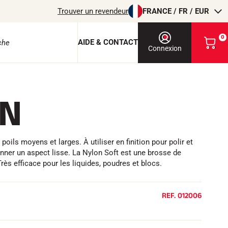
Trouver un revendeur
FRANCE / FR / EUR
0
AIDE & CONTACT
V
Connexion
o
i
r
m
N
o
e protection
n
p
a
n
oils moyens et larges. À utiliser en finition pour polir et
i
donner un aspect lisse. La Nylon Soft est une brosse de
e
r
. Très efficace pour les liquides, poudres et blocs.
EQUITATION
REF.
012006