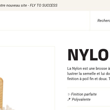
otre nouveau site - FLY TO SUCCESS
 ADVICE
TILE
CHRONOMÉTRAGE
LOGICIELS
NYLO
ile Ski Alpin
Kits complets
VOLA Board & Clé d
tile Ski Nordique
Chronomètres et transmission
Suite SkiAlp
tile Vélo
Transpondeurs et boucles
Suite SkiNordic
erwear
Cellules et détection
Suite Equestre
etien textile
Photofinish
Suite Msports
La Nylon est une brosse à p
style
Afficheurs et horloge
Scoreboard-Pro
lustrer la semelle et lui 
MULTI-
s
finition à poil fin et doux
SPORTS
✨ Finition parfaite
🎿 Polyvalente