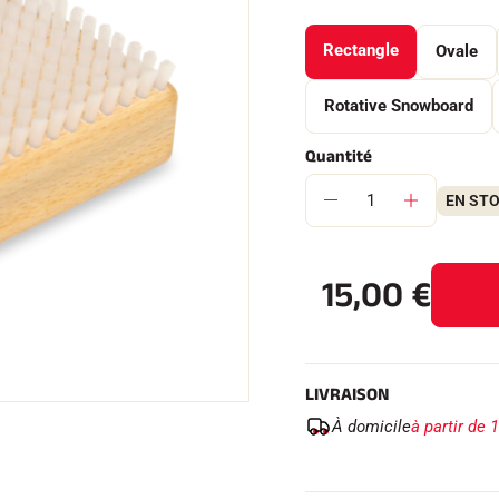
Rectangle
Ovale
Rotative Snowboard
 TOUT
Quantité
RAIN
SKI DE FOND
EN ST
15,00
€
LIVRAISON
À domicile
à partir de 