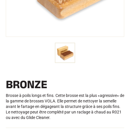
Trousses et Mallettes
Structure Nordique
VÉLO DE ROUTE
Atelier, Pistes, Accessoires
EQUIPEMENTS
Casques de Ski
Casques de Vélo
Masques de Ski
Lunettes de soleil
Bâtons
Protections
Roller Ski
Chaussures
Gourdes
BRONZE
TEXTILE
Textile Ski Alpin
Textile Ski Nordique
Brosse à poils longs et fins. Cette brosse est la plus «agressive» de
Textile Vélo
la gamme de brosses VOLA. Elle permet de nettoyer la semelle
Underwear
avant le fartage en dégageant la structure grâce à ses poils fins.
Entretien textile
Le nettoyage peut être complété par un raclage à chaud au R021
Lifestyle
VTT
ou avec du Glide Cleaner.
Sacs
CHRONOMÉTRAGE