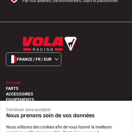
Par nos athlètes, chronométreurs, clubs et passionnés.
FRANCE / FR / EUR
Produits
FARTS
ACCESSOIRES
EQUIPEMENTS
TEXTILE
Continuer sans accepter
CHRONOMÉTRAGE
Nous prenons soin de vos données
LOGICIELS
Nous utilisons des cookies afin de vous fournir la meilleure
Services