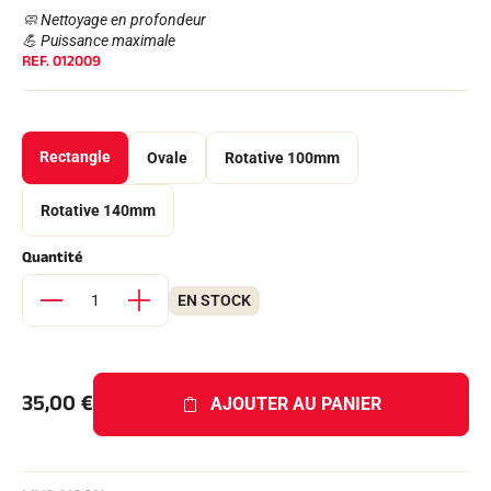
Kits complets
🧼 Nettoyage en profondeur
Chronomètres et transmission
💪 Puissance maximale
Transpondeurs et boucles
REF.
012009
Cellules et détection
Photofinish
Afficheurs et horloge
LOGICIELS
Rectangle
Ovale
Rotative 100mm
VOLA Board & Clé de protection
Suite SkiAlp
Suite SkiNordic
Rotative 140mm
Suite Equestre
Suite Msports
Quantité
Scoreboard-Pro
EN STOCK
MULTI-SPORTS
35,00
€
AJOUTER AU PANIER