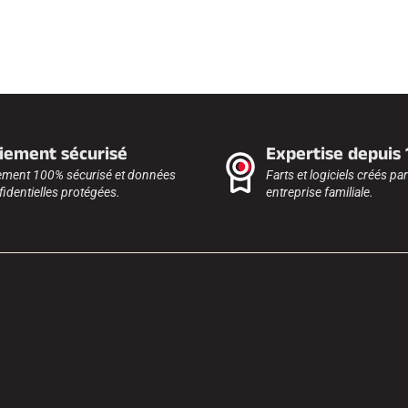
iement sécurisé
Expertise depuis
ement 100% sécurisé et données
Farts et logiciels créés pa
identielles protégées.
entreprise familiale.