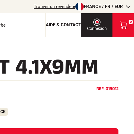
Trouver un revendeur
FRANCE / FR / EUR
0
AIDE & CONTACT
V
Connexion
o
i
r
m
T 4.1X9MM
o
e protection
n
p
a
n
i
REF.
015012
e
r
EQUITATION
OCK