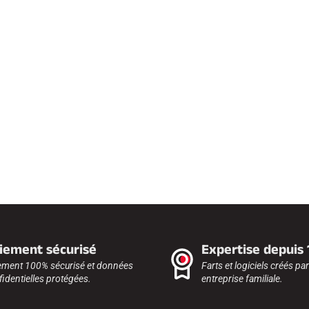
iement sécurisé
Expertise depuis
ement 100% sécurisé et données
Farts et logiciels créés pa
identielles protégées.
entreprise familiale.