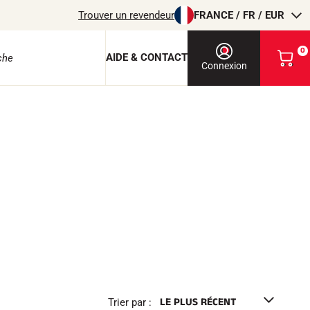
Trouver un revendeur
FRANCE / FR / EUR
0
AIDE & CONTACT
V
Connexion
o
i
r
m
o
e protection
n
p
a
n
i
e
r
EQUITATION
Trier par :