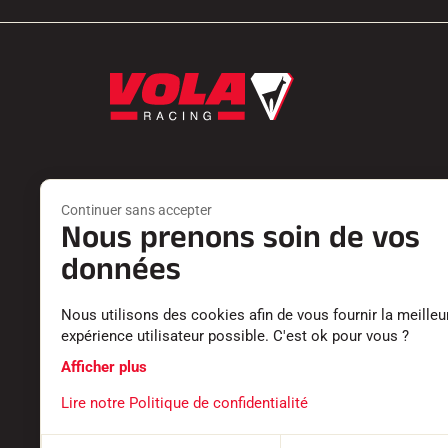
Continuer sans accepter
Nous prenons soin de vos
Produits
Services
FARTS
TROUVER 
données
ACCESSOIRES
RETOURS P
EQUIPEMENTS
LES CATAL
Nous utilisons des cookies afin de vous fournir la meilleu
TEXTILE
DÉCLARATI
expérience utilisateur possible. C'est ok pour vous ?
CHRONOMÉTRAGE
CARRIÈRE
LOGICIELS
FOIRE AUX
Afficher plus
Lire notre Politique de confidentialité