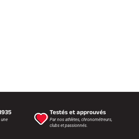
 1935
Testés et approuvés
r une
Par nos athlètes, chronométreurs,
clubs et passionnés.