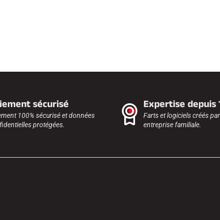
iement sécurisé
Expertise depuis
ement 100% sécurisé et données
Farts et logiciels créés pa
identielles protégées.
entreprise familiale.