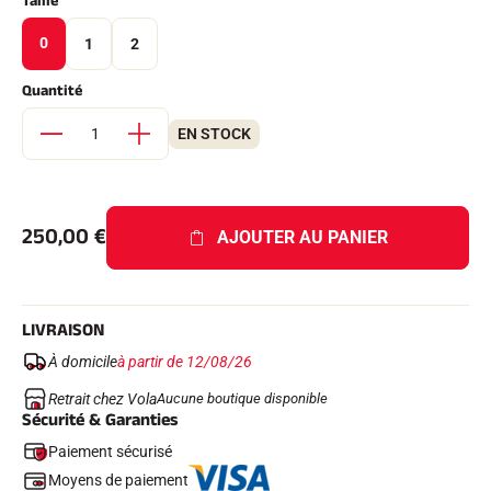
Taille
Kits complets
Chronomètres et transmission
0
1
2
Transpondeurs et boucles
Cellules et détection
Quantité
Photofinish
Afficheurs et horloge
EN STOCK
LOGICIELS
VOLA Board & Clé de protection
Suite SkiAlp
Suite SkiNordic
Suite Equestre
250,00
€
AJOUTER AU PANIER
Suite Msports
Scoreboard-Pro
LIVRAISON
MULTI-SPORTS
À domicile
à partir de 12/08/26
Retrait chez Vola
Aucune boutique disponible
Sécurité & Garanties
Paiement sécurisé
Moyens de paiement