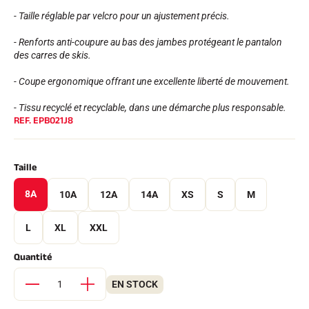
- Taille réglable par velcro pour un ajustement précis.
- Renforts anti-coupure au bas des jambes protégeant le pantalon
des carres de skis.
- Coupe ergonomique offrant une excellente liberté de mouvement.
- Tissu recyclé et recyclable, dans une démarche plus responsable.
REF.
EPB021J8
EQUITATION
Taille
8A
10A
12A
14A
XS
S
M
L
XL
XXL
Quantité
EN STOCK