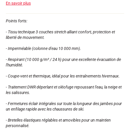
En savoir plus
Kits complets
Chronomètres et transmission
Transpondeurs et boucles
Cellules et détection
Points forts:
Photofinish
Afficheurs et horloge
- Tissu technique 3 couches stretch alliant confort, protection et
LOGICIELS
liberté de mouvement.
VOLA Board & Clé de protection
- Imperméable (colonne d'eau 10 000 mm).
Suite SkiAlp
Suite SkiNordic
- Respirant (10 000 g/m² / 24 h) pour une excellente évacuation de
Suite Equestre
l'humidité.
Suite Msports
Scoreboard-Pro
- Coupe-vent et thermique, idéal pour les entraînements hivernaux.
- Traitement DWR déperlant et oléofuge repoussant l'eau, la neige et
MULTI-SPORTS
les salissures.
- Fermetures éclair intégrales sur toute la longueur des jambes pour
un enfilage rapide avec les chaussures de ski.
- Bretelles élastiques réglables et amovibles pour un maintien
personnalisé.