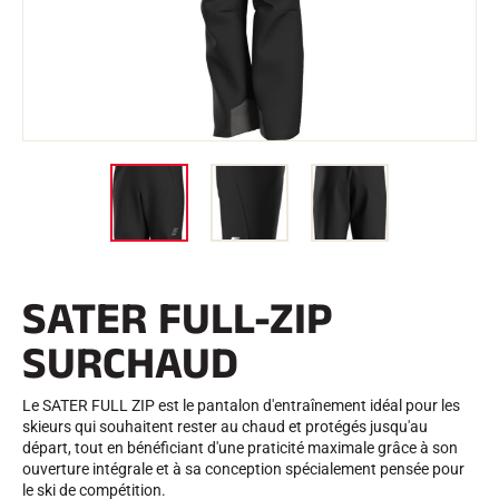
Trousses et Mallettes
Structure Nordique
VÉLO DE ROUTE
Atelier, Pistes, Accessoires
EQUIPEMENTS
Casques de Ski
Casques de Vélo
Masques de Ski
Lunettes de soleil
Bâtons
Protections
Roller Ski
Chaussures
Gourdes
SATER FULL-ZIP
TEXTILE
Textile Ski Alpin
SURCHAUD
Textile Ski Nordique
Textile Vélo
Underwear
Le SATER FULL ZIP est le pantalon d'entraînement idéal pour les
Entretien textile
skieurs qui souhaitent rester au chaud et protégés jusqu'au
Lifestyle
VTT
départ, tout en bénéficiant d'une praticité maximale grâce à son
Sacs
ouverture intégrale et à sa conception spécialement pensée pour
CHRONOMÉTRAGE
le ski de compétition.