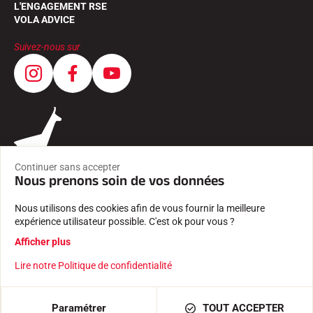
L'ENGAGEMENT RSE
VOLA ADVICE
Suivez-nous sur
Continuer sans accepter
Nous prenons soin de vos données
Nous utilisons des cookies afin de vous fournir la meilleure
expérience utilisateur possible. C'est ok pour vous ?
CGV
Afficher plus
MENTIONS LÉGALES
POLITIQUE DE CONFIDENTIALITÉ
Lire notre Politique de confidentialité
Créé avec passion par Pure illusion
AJOUTER AU PANIER
207,00 €
Paramétrer
TOUT ACCEPTER