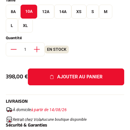
Taille
Kits complets
Chronomètres et transmission
10A
8A
12A
14A
XS
S
M
Transpondeurs et boucles
Cellules et détection
Photofinish
L
XL
Afficheurs et horloge
LOGICIELS
Quantité
VOLA Board & Clé de protection
EN STOCK
Suite SkiAlp
Suite SkiNordic
Suite Equestre
Suite Msports
Scoreboard-Pro
398,00
€
AJOUTER AU PANIER
MULTI-SPORTS
LIVRAISON
À domicile
à partir de 14/08/26
Retrait chez Vola
Aucune boutique disponible
Sécurité & Garanties