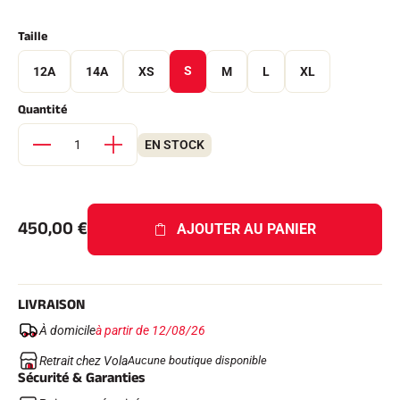
Kits complets
Chronomètres et transmission
Taille
Transpondeurs et boucles
Cellules et détection
S
12A
14A
XS
M
L
XL
Photofinish
Afficheurs et horloge
Quantité
LOGICIELS
VOLA Board & Clé de protection
EN STOCK
Suite SkiAlp
Suite SkiNordic
Suite Equestre
Suite Msports
Scoreboard-Pro
450,00
€
AJOUTER AU PANIER
MULTI-SPORTS
LIVRAISON
À domicile
à partir de 12/08/26
Retrait chez Vola
Aucune boutique disponible
Sécurité & Garanties