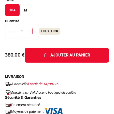
Taille
Kits complets
Chronomètres et transmission
10A
M
Transpondeurs et boucles
Cellules et détection
Quantité
Photofinish
Afficheurs et horloge
EN STOCK
LOGICIELS
VOLA Board & Clé de protection
Suite SkiAlp
Suite SkiNordic
Suite Equestre
380,00
€
AJOUTER AU PANIER
Suite Msports
Scoreboard-Pro
LIVRAISON
MULTI-SPORTS
À domicile
à partir de 14/08/26
Retrait chez Vola
Aucune boutique disponible
Sécurité & Garanties
Paiement sécurisé
Moyens de paiement