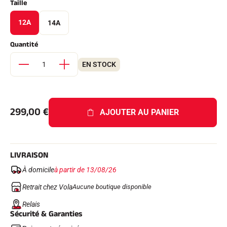
Taille
Kits complets
Chronomètres et transmission
12A
14A
Transpondeurs et boucles
Cellules et détection
Quantité
Photofinish
Afficheurs et horloge
LOGICIELS
EN STOCK
VOLA Board & Clé de protection
Suite SkiAlp
Suite SkiNordic
Suite Equestre
299,00
€
AJOUTER AU PANIER
Suite Msports
Scoreboard-Pro
LIVRAISON
MULTI-SPORTS
À domicile
à partir de 13/08/26
Retrait chez Vola
Aucune boutique disponible
Relais
Sécurité & Garanties