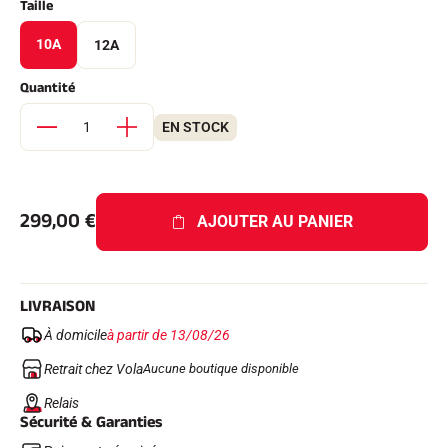
Taille
Kits complets
Chronomètres et transmission
10A
12A
Transpondeurs et boucles
Cellules et détection
Quantité
Photofinish
Afficheurs et horloge
LOGICIELS
EN STOCK
VOLA Board & Clé de protection
Suite SkiAlp
Suite SkiNordic
Suite Equestre
299,00
€
AJOUTER AU PANIER
Suite Msports
Scoreboard-Pro
LIVRAISON
MULTI-SPORTS
À domicile
à partir de 13/08/26
Retrait chez Vola
Aucune boutique disponible
Relais
Sécurité & Garanties