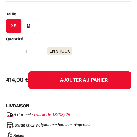
Kits complets
Chronomètres et transmission
Taille
Transpondeurs et boucles
Cellules et détection
XS
M
Photofinish
Afficheurs et horloge
LOGICIELS
Quantité
VOLA Board & Clé de protection
EN STOCK
Suite SkiAlp
Suite SkiNordic
Suite Equestre
Suite Msports
Scoreboard-Pro
414,00
€
AJOUTER AU PANIER
MULTI-SPORTS
LIVRAISON
À domicile
à partir de 13/08/26
Retrait chez Vola
Aucune boutique disponible
Relais