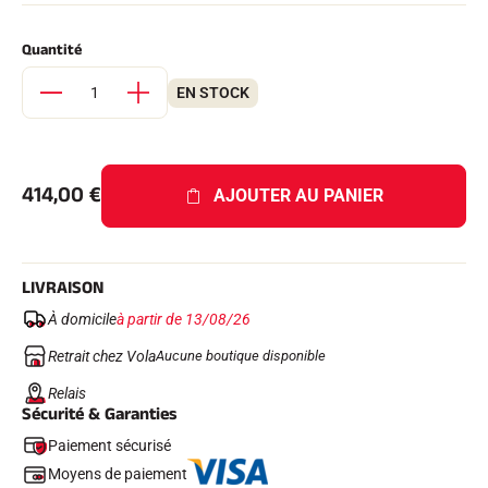
Kits complets
Chronomètres et transmission
Quantité
Transpondeurs et boucles
Cellules et détection
EN STOCK
Photofinish
Afficheurs et horloge
LOGICIELS
VOLA Board & Clé de protection
Suite SkiAlp
414,00
€
AJOUTER AU PANIER
Suite SkiNordic
Suite Equestre
Suite Msports
Scoreboard-Pro
LIVRAISON
À domicile
à partir de 13/08/26
MULTI-SPORTS
Retrait chez Vola
Aucune boutique disponible
Relais
Sécurité & Garanties
Paiement sécurisé
Moyens de paiement