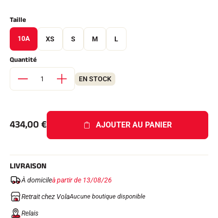
Kits complets
Chronomètres et transmission
Taille
Transpondeurs et boucles
Cellules et détection
10A
XS
S
M
L
Photofinish
Afficheurs et horloge
Quantité
LOGICIELS
VOLA Board & Clé de protection
EN STOCK
Suite SkiAlp
Suite SkiNordic
Suite Equestre
Suite Msports
Scoreboard-Pro
434,00
€
AJOUTER AU PANIER
MULTI-SPORTS
LIVRAISON
À domicile
à partir de 13/08/26
Retrait chez Vola
Aucune boutique disponible
Relais