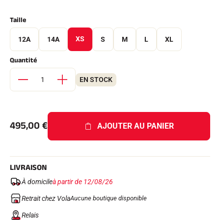
Kits complets
Chronomètres et transmission
Taille
Transpondeurs et boucles
Cellules et détection
XS
12A
14A
S
M
L
XL
Photofinish
Afficheurs et horloge
Quantité
LOGICIELS
VOLA Board & Clé de protection
EN STOCK
Suite SkiAlp
Suite SkiNordic
Suite Equestre
Suite Msports
Scoreboard-Pro
495,00
€
AJOUTER AU PANIER
MULTI-SPORTS
LIVRAISON
À domicile
à partir de 12/08/26
Retrait chez Vola
Aucune boutique disponible
Relais