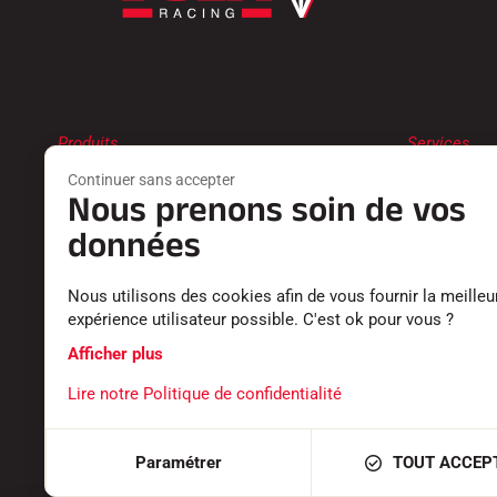
Produits
Services
FARTS
TROUVER 
Continuer sans accepter
ACCESSOIRES
RETOURS P
Nous prenons soin de vos
EQUIPEMENTS
LES CATAL
données
TEXTILE
DÉCLARATI
CHRONOMÉTRAGE
CARRIÈRE
LOGICIELS
FOIRE AUX
Nous utilisons des cookies afin de vous fournir la meilleu
expérience utilisateur possible. C'est ok pour vous ?
Afficher plus
Lire notre Politique de confidentialité
CGV
MENTIONS LÉGALES
POLITIQUE DE CONFIDENTIALITÉ
Paramétrer
TOUT ACCEP