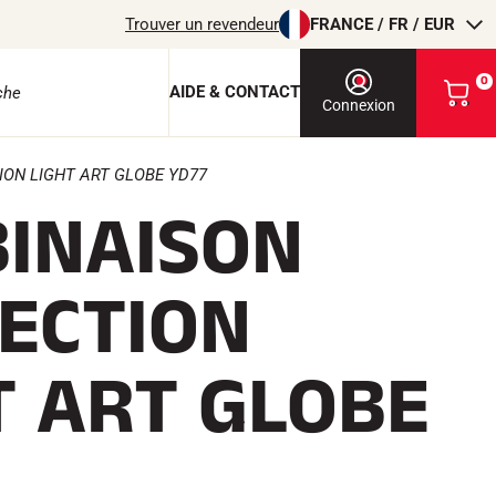
Trouver un revendeur
FRANCE / FR / EUR
0
AIDE & CONTACT
V
Connexion
o
i
r
ON LIGHT ART GLOBE YD77
m
INAISON
o
e protection
n
p
a
ECTION
n
i
e
r
T ART GLOBE
EQUITATION