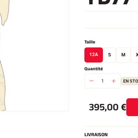
 TOUT
Taille
RAIN
SKI DE FOND
12A
S
M
Quantité
EN ST
395,00
€
LIVRAISON