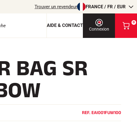
Trouver un revendeur
FRANCE / FR / EUR
0
AIDE & CONTACT
V
Connexion
o
i
r
m
R BAG SR
o
e protection
n
p
a
NBOW
n
i
e
r
EQUITATION
REF.
EAI001FUW100