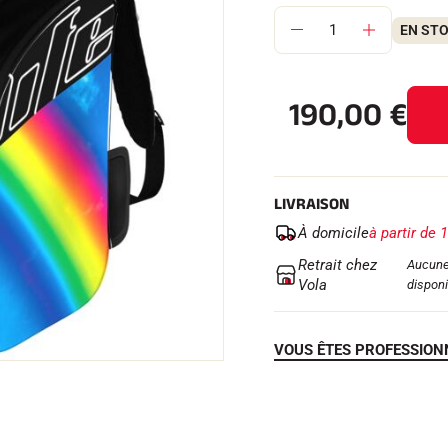
EN ST
190,00
€
 TOUT
RAIN
SKI DE FOND
LIVRAISON
À domicile
à partir de 
Retrait chez
Aucune
Vola
disponi
VOUS ÊTES PROFESSION