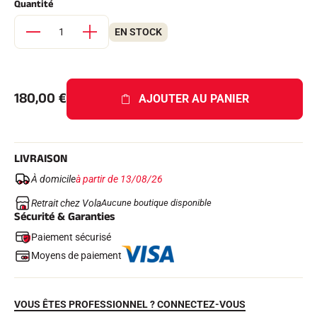
Quantité
Kits complets
Chronomètres et transmission
EN STOCK
Transpondeurs et boucles
Cellules et détection
Photofinish
Afficheurs et horloge
LOGICIELS
180,00
€
AJOUTER AU PANIER
VOLA Board & Clé de protection
Suite SkiAlp
Suite SkiNordic
Suite Equestre
LIVRAISON
Suite Msports
Scoreboard-Pro
À domicile
à partir de 13/08/26
Retrait chez Vola
Aucune boutique disponible
Sécurité & Garanties
MULTI-SPORTS
Paiement sécurisé
Moyens de paiement
VOUS ÊTES PROFESSIONNEL ? CONNECTEZ-VOUS