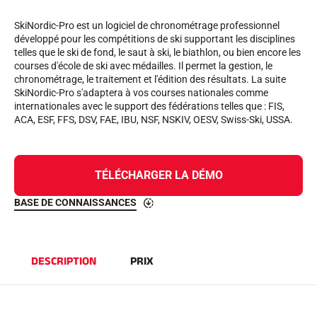
Kits complets
Chronomètres et transmission
SkiNordic-Pro est un logiciel de chronométrage professionnel
Transpondeurs et boucles
développé pour les compétitions de ski supportant les disciplines
Cellules et détection
telles que le ski de fond, le saut à ski, le biathlon, ou bien encore les
Photofinish
courses d'école de ski avec médailles. Il permet la gestion, le
Afficheurs et horloge
chronométrage, le traitement et l'édition des résultats. La suite
LOGICIELS
SkiNordic-Pro s'adaptera à vos courses nationales comme
internationales avec le support des fédérations telles que : FIS,
VOLA Board & Clé de protection
ACA, ESF, FFS, DSV, FAE, IBU, NSF, NSKIV, OESV, Swiss-Ski, USSA.
Suite SkiAlp
Suite SkiNordic
Suite Equestre
Suite Msports
TÉLÉCHARGER LA DÉMO
Scoreboard-Pro
BASE DE CONNAISSANCES
MULTI-SPORTS
DESCRIPTION
PRIX