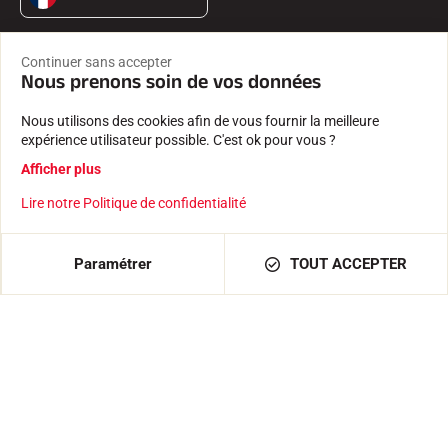
Continuer sans accepter
Produits
Nous prenons soin de vos données
FARTS
ACCESSOIRES
Nous utilisons des cookies afin de vous fournir la meilleure
EQUIPEMENTS
expérience utilisateur possible. C'est ok pour vous ?
TEXTILE
Afficher plus
CHRONOMÉTRAGE
LOGICIELS
Lire notre Politique de confidentialité
Services
TROUVER UN REVENDEUR
Paramétrer
TOUT ACCEPTER
RETOURS PRODUITS
LES CATALOGUES
DÉCLARATIONS DE CONFORMITÉ
CARRIÈRE
FOIRE AUX QUESTIONS
La maison VOLA
L'HISTOIRE
LES ATHLÈTES
L'ENGAGEMENT RSE