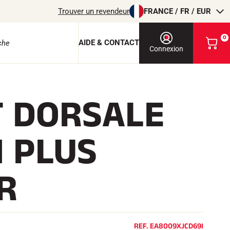
Trouver un revendeur
FRANCE / FR / EUR
0
AIDE & CONTACT
V
Connexion
o
i
r
m
T DORSALE
o
e protection
n
p
a
 PLUS
n
i
e
r
R
EQUITATION
REF.
EA8009XJCD69I