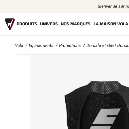
Bienvenue sur n
PRODUITS
UNIVERS
NOS MARQUES
LA MAISON VOLA
Vola
Equipements
Protections
Dorsale et Gilet Dorsa
FARTS
L'HISTOIRE
ACCESSOIRES
LES ATHLÈTES
L'ENGAGEMENT RSE
EQUIPEMENTS
VOLA
TEX
Bio-sourcés
Affûtage
Casques de Ski
Text
Toutes neiges
Finition
Casques de Vélo
Tex
Racing Wax
Brosses
Masques de Ski
Tex
Fart de retenue
Racles
Lunettes de soleil
Und
Défarteurs
Réparation
Bâtons
Entr
Fers, Tables, Etaux
Protections
Life
VÉLO DE
Trousses et Mallettes
Roller Ski
Sac
ROUTE
VTT
Structure Nordique
Chaussures
Atelier, Pistes, Accessoires
Gourdes