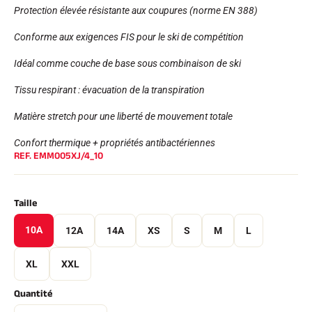
Kits complets
Protection élevée résistante aux coupures (norme EN 388)
Chronomètres et transmission
Transpondeurs et boucles
Conforme aux exigences FIS pour le ski de compétition
Cellules et détection
Photofinish
Idéal comme couche de base sous combinaison de ski
Afficheurs et horloge
LOGICIELS
Tissu respirant : évacuation de la transpiration
VOLA Board & Clé de protection
Matière stretch pour une liberté de mouvement totale
Suite SkiAlp
Suite SkiNordic
Confort thermique + propriétés antibactériennes
Suite Equestre
REF.
EMM005XJ/4_10
Suite Msports
Scoreboard-Pro
Taille
MULTI-SPORTS
10A
12A
14A
XS
S
M
L
XL
XXL
Quantité