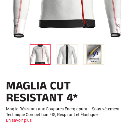
Trousses et Mallettes
Structure Nordique
VÉLO DE ROUTE
Atelier, Pistes, Accessoires
EQUIPEMENTS
Casques de Ski
Casques de Vélo
Masques de Ski
Lunettes de soleil
Bâtons
Protections
Roller Ski
Chaussures
Gourdes
MAGLIA CUT
TEXTILE
Textile Ski Alpin
RESISTANT 4*
Textile Ski Nordique
Textile Vélo
Underwear
Maglia Résistant aux Coupures Energiapura – Sous-vêtement
Entretien textile
Technique Compétition FIS, Respirant et Élastique
Lifestyle
VTT
En savoir plus
Sacs
CHRONOMÉTRAGE