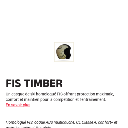
Trousses et Mallettes
Structure Nordique
VÉLO DE ROUTE
Atelier, Pistes, Accessoires
EQUIPEMENTS
Casques de Ski
Casques de Vélo
Masques de Ski
Lunettes de soleil
Bâtons
Protections
Roller Ski
Chaussures
Gourdes
FIS TIMBER
TEXTILE
Textile Ski Alpin
Textile Ski Nordique
Un casque de ski homologué FIS offrant protection maximale,
Textile Vélo
confort et maintien pour la compétition et l’entraînement.
Underwear
En savoir plus
Entretien textile
Lifestyle
VTT
Sacs
Homologué FIS, coque ABS multicouche, CE Classe A, confort+ et
CHRONOMÉTRAGE
maintien optimal, fit précis.