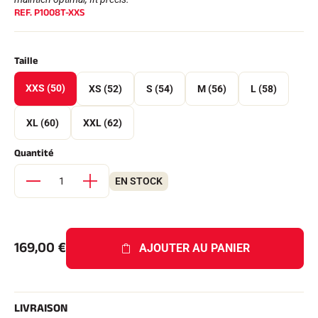
Kits complets
REF.
P1008T-XXS
Chronomètres et transmission
Transpondeurs et boucles
Cellules et détection
Taille
Photofinish
Afficheurs et horloge
XXS (50)
XS (52)
LOGICIELS
S (54)
M (56)
L (58)
VOLA Board & Clé de protection
Suite SkiAlp
XL (60)
XXL (62)
Suite SkiNordic
Suite Equestre
Quantité
Suite Msports
Scoreboard-Pro
EN STOCK
MULTI-SPORTS
169,00
€
AJOUTER AU PANIER
LIVRAISON