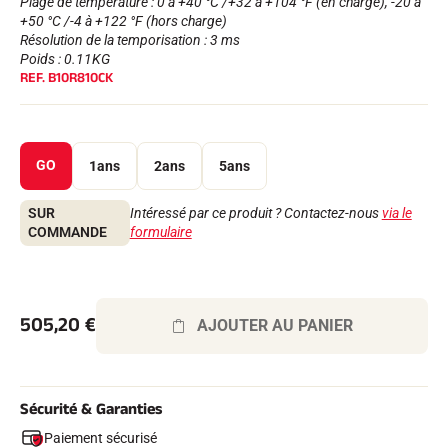
Plage de température : 0 à +40 °C /+32 à +104 °F (en charge), -20 à
+50 °C /-4 à +122 °F (hors charge)
Résolution de la temporisation : 3 ms
Poids : 0.11KG
REF.
B10R810CK
GO
1ans
2ans
5ans
SUR
Intéressé par ce produit ? Contactez-nous
via le
EQUITATION
COMMANDE
formulaire
505,20
€
AJOUTER AU PANIER
Sécurité & Garanties
Paiement sécurisé