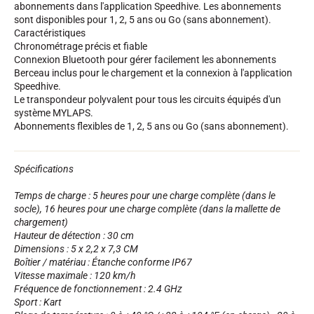
abonnements dans l'application Speedhive. Les abonnements
Kits complets
sont disponibles pour 1, 2, 5 ans ou Go (sans abonnement).
Chronomètres et transmission
Caractéristiques
Transpondeurs et boucles
Chronométrage précis et fiable
Cellules et détection
Connexion Bluetooth pour gérer facilement les abonnements
Photofinish
Berceau inclus pour le chargement et la connexion à l'application
Afficheurs et horloge
Speedhive.
LOGICIELS
Le transpondeur polyvalent pour tous les circuits équipés d'un
VOLA Board & Clé de protection
système MYLAPS.
Suite SkiAlp
Abonnements flexibles de 1, 2, 5 ans ou Go (sans abonnement).
Suite SkiNordic
Suite Equestre
Suite Msports
Spécifications
Scoreboard-Pro
Temps de charge : 5 heures pour une charge complète (dans le
socle), 16 heures pour une charge complète (dans la mallette de
MULTI-SPORTS
chargement)
Hauteur de détection : 30 cm
Dimensions : 5 x 2,2 x 7,3 CM
Boîtier / matériau : Étanche conforme IP67
Vitesse maximale : 120 km/h
Fréquence de fonctionnement : 2.4 GHz
Sport : Kart