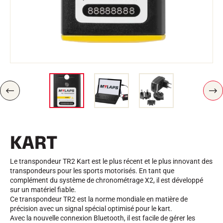
Trousses et Mallettes
Structure Nordique
VÉLO DE ROUTE
Atelier, Pistes, Accessoires
EQUIPEMENTS
Casques de Ski
Casques de Vélo
Masques de Ski
Lunettes de soleil
Bâtons
P
S
Protections
R
U
Roller Ski
É
I
Chaussures
C
V
É
A
Gourdes
KART
D
N
TEXTILE
E
T
N
Textile Ski Alpin
T
Textile Ski Nordique
Le transpondeur TR2 Kart est le plus récent et le plus innovant des
Textile Vélo
transpondeurs pour les sports motorisés. En tant que
Underwear
complément du système de chronométrage X2, il est développé
Entretien textile
sur un matériel fiable.
Lifestyle
VTT
Ce transpondeur TR2 est la norme mondiale en matière de
Sacs
précision avec un signal spécial optimisé pour le kart.
CHRONOMÉTRAGE
Avec la nouvelle connexion Bluetooth, il est facile de gérer les