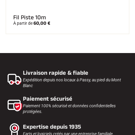
Kits complets
Chronomètres et transmission
Transpondeurs et boucles
Fil Piste 10m
Cellules et détection
60,00 €
À partir de
Photofinish
Afficheurs et horloge
LOGICIELS
VOLA Board & Clé de protection
Suite SkiAlp
Suite SkiNordic
Suite Equestre
Suite Msports
Livraison rapide & fiable
Scoreboard-Pro
Expédition depuis nos locaux à Passy, au pied du Mont
Blanc
MULTI-SPORTS
Paiement sécurisé
Paiement 100% sécurisé et données confidentielles
protégées.
Expertise depuis 1935
Farts et logiciels créés par une entreprise familiale.