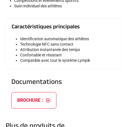
Compétitions et événements sportifs
Suivi individuel des athlètes
Caractéristiques principales
SKI COMPÉTITION
Identification automatique des athlètes
Technologie NFC sans contact
Attribution instantanée des temps
Confortable et résistant
Compatible avec tout le système Lympik
Documentations
BROCHURE :
Plus de produits de