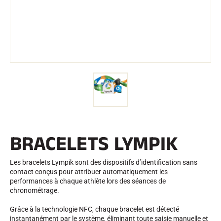
Trousses et Mallettes
Structure Nordique
VÉLO DE ROUTE
Atelier, Pistes, Accessoires
EQUIPEMENTS
Casques de Ski
Casques de Vélo
Masques de Ski
Lunettes de soleil
Bâtons
Protections
Roller Ski
Chaussures
Gourdes
BRACELETS LYMPIK
TEXTILE
Textile Ski Alpin
Textile Ski Nordique
Les bracelets Lympik sont des dispositifs d’identification sans
Textile Vélo
contact conçus pour attribuer automatiquement les
Underwear
performances à chaque athlète lors des séances de
Entretien textile
chronométrage.
Lifestyle
VTT
Sacs
Grâce à la technologie NFC, chaque bracelet est détecté
CHRONOMÉTRAGE
instantanément par le système, éliminant toute saisie manuelle et