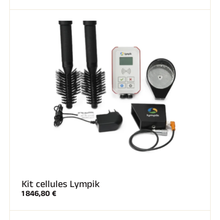
Kit cellules Lympik
1 846,80 €