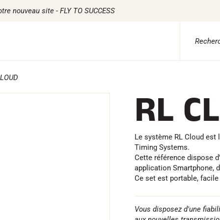
otre nouveau site - FLY TO SUCCESS
CLOUD
 ADVICE
TILE
CHRONOMÉTRAGE
LOGICIELS
RL C
ile Ski Alpin
Kits complets
VOLA Board & Clé d
tile Ski Nordique
Chronomètres et transmission
Suite SkiAlp
tile Vélo
Transpondeurs et boucles
Suite SkiNordic
erwear
Cellules et détection
Suite Equestre
etien textile
Photofinish
Suite Msports
Le système RL Cloud est l
style
Afficheurs et horloge
Scoreboard-Pro
Timing Systems.
MULTI-
s
Cette référence dispose d
SPORTS
application Smartphone, d
Ce set est portable, facile 
Vous disposez d'une fiabil
aux nouvelles transmissi