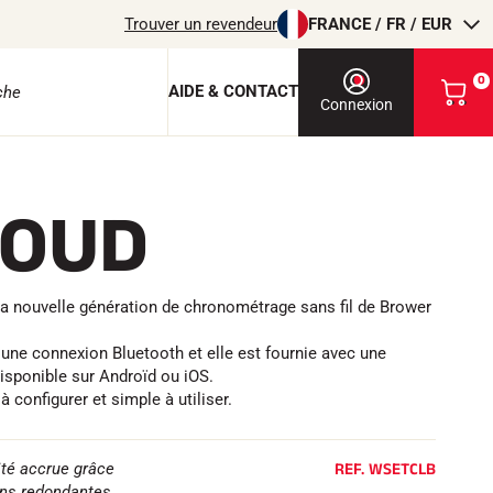
Trouver un revendeur
FRANCE / FR / EUR
0
AIDE & CONTACT
V
Connexion
o
i
r
m
LOUD
o
e protection
n
p
a
n
a nouvelle génération de chronométrage sans fil de Brower
i
e
r
'une connexion Bluetooth et elle est fournie avec une
EQUITATION
isponible sur Androïd ou iOS.
à configurer et simple à utiliser.
REF.
WSETCLB
ité accrue grâce
ons redondantes