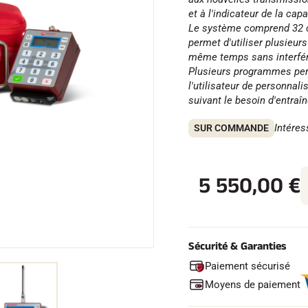
et à l'indicateur de la capa
Le système comprend 32 c
permet d'utiliser plusieu
même temps sans interfé
Plusieurs programmes per
 TOUT
l'utilisateur de personnal
suivant le besoin d'entraî
RAIN
SKI DE FOND
Intéres
SUR COMMANDE
5 550,00
€
Sécurité & Garanties
Paiement sécurisé
Moyens de paiement