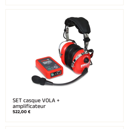
Kits complets
Chronomètres et transmission
Transpondeurs et boucles
Cellules et détection
Photofinish
Afficheurs et horloge
LOGICIELS
VOLA Board & Clé de protection
Suite SkiAlp
Suite SkiNordic
Suite Equestre
Suite Msports
Scoreboard-Pro
MULTI-SPORTS
SET casque VOLA +
amplificateur
522,00 €