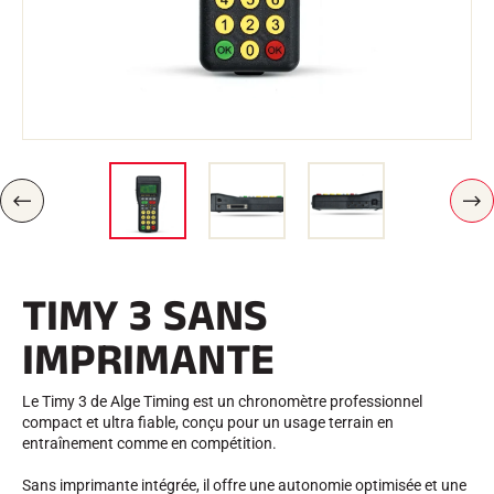
Trousses et Mallettes
Structure Nordique
VÉLO DE ROUTE
Atelier, Pistes, Accessoires
EQUIPEMENTS
Casques de Ski
Casques de Vélo
Masques de Ski
Lunettes de soleil
Bâtons
P
S
Protections
R
U
Roller Ski
É
I
Chaussures
C
V
É
A
Gourdes
TIMY 3 SANS
D
N
TEXTILE
E
T
N
Textile Ski Alpin
IMPRIMANTE
T
Textile Ski Nordique
Textile Vélo
Underwear
Le Timy 3 de Alge Timing est un chronomètre professionnel
Entretien textile
compact et ultra fiable, conçu pour un usage terrain en
Lifestyle
VTT
entraînement comme en compétition.
Sacs
CHRONOMÉTRAGE
Sans imprimante intégrée, il offre une autonomie optimisée et une