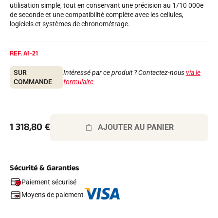
utilisation simple, tout en conservant une précision au 1/10 000e
Kits complets
de seconde et une compatibilité complète avec les cellules,
Chronomètres et transmission
logiciels et systèmes de chronométrage.
Transpondeurs et boucles
Cellules et détection
Photofinish
Afficheurs et horloge
REF.
A1-21
LOGICIELS
SUR
Intéressé par ce produit ? Contactez-nous
via le
VOLA Board & Clé de protection
COMMANDE
formulaire
Suite SkiAlp
Suite SkiNordic
Suite Equestre
Suite Msports
Scoreboard-Pro
1 318,80
€
AJOUTER AU PANIER
MULTI-SPORTS
Sécurité & Garanties
Paiement sécurisé
Moyens de paiement