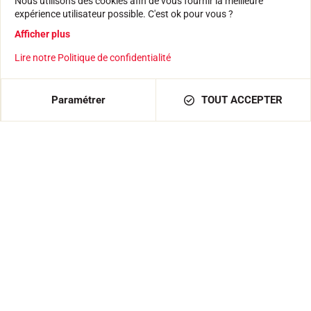
Nous utilisons des cookies afin de vous fournir la meilleure
LES CATALOGUES
expérience utilisateur possible. C'est ok pour vous ?
DÉCLARATIONS DE CONFORMITÉ
Afficher plus
CARRIÈRE
FOIRE AUX QUESTIONS
Lire notre Politique de confidentialité
La maison VOLA
L'HISTOIRE
AJOUTER AU PANIER
1 318,80 €
Paramétrer
TOUT ACCEPTER
LES ATHLÈTES
L'ENGAGEMENT RSE
VOLA ADVICE
Suivez-nous sur