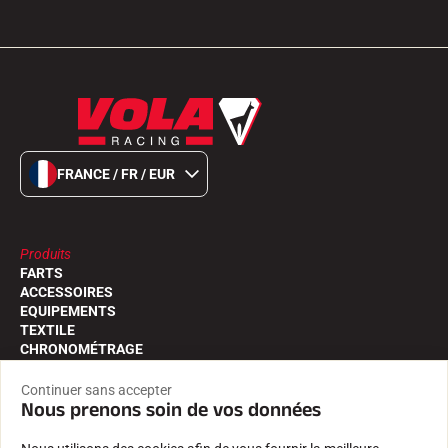
FRANCE / FR / EUR
Produits
FARTS
ACCESSOIRES
EQUIPEMENTS
TEXTILE
CHRONOMÉTRAGE
LOGICIELS
Continuer sans accepter
Nous prenons soin de vos données
Services
TROUVER UN REVENDEUR
RETOURS PRODUITS