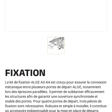
Trousses et Mallettes
Structure Nordique
VÉLO DE ROUTE
Atelier, Pistes, Accessoires
EQUIPEMENTS
Casques de Ski
Casques de Vélo
Masques de Ski
Lunettes de soleil
Bâtons
Protections
Roller Ski
Chaussures
Gourdes
FIXATION
TEXTILE
Textile Ski Alpin
Textile Ski Nordique
Le kit de fixation ALGE A3‑64 est conçu pour assurer la connexion
Textile Vélo
mécanique entre plusieurs portes de départ ALGE, notamment
Underwear
lors des épreuves parallèles. Il permet de solidariser efficacement
Entretien textile
les structures afin de garantir une ouverture synchronisée et
Lifestyle
VTT
stable des portes. Pour quatre portes de départ, trois pièces de
Sacs
fixation sont nécessaires. Robuste et simple à installer, il constitue
CHRONOMÉTRAGE
un accessoire indispensable pour la mise en place de départs