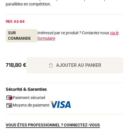
Kits complets
parallèles en compétition.
Chronomètres et transmission
Transpondeurs et boucles
Cellules et détection
REF.
A3-64
Photofinish
Afficheurs et horloge
SUR
Intéressé par ce produit ? Contactez-nous
via le
LOGICIELS
COMMANDE
formulaire
VOLA Board & Clé de protection
Suite SkiAlp
Suite SkiNordic
Suite Equestre
718,80
€
AJOUTER AU PANIER
Suite Msports
Scoreboard-Pro
Sécurité & Garanties
MULTI-SPORTS
Paiement sécurisé
Moyens de paiement
VOUS ÊTES PROFESSIONNEL ? CONNECTEZ-VOUS