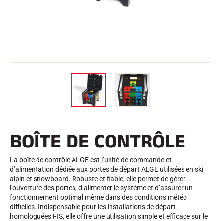
Trousses et Mallettes
Structure Nordique
VÉLO DE ROUTE
Atelier, Pistes, Accessoires
EQUIPEMENTS
Casques de Ski
Casques de Vélo
Masques de Ski
Lunettes de soleil
Bâtons
Protections
Roller Ski
Chaussures
Gourdes
BOÎTE DE CONTRÔLE
TEXTILE
Textile Ski Alpin
Textile Ski Nordique
La boîte de contrôle ALGE est l’unité de commande et
Textile Vélo
d’alimentation dédiée aux portes de départ ALGE utilisées en ski
Underwear
alpin et snowboard. Robuste et fiable, elle permet de gérer
Entretien textile
l’ouverture des portes, d’alimenter le système et d’assurer un
Lifestyle
VTT
fonctionnement optimal même dans des conditions météo
Sacs
difficiles. Indispensable pour les installations de départ
CHRONOMÉTRAGE
homologuées FIS, elle offre une utilisation simple et efficace sur le