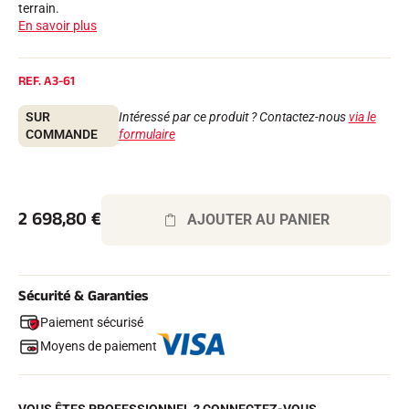
terrain.
Kits complets
En savoir plus
Chronomètres et transmission
Transpondeurs et boucles
Cellules et détection
REF.
A3-61
Photofinish
Afficheurs et horloge
LOGICIELS
SUR
Intéressé par ce produit ? Contactez-nous
via le
COMMANDE
formulaire
VOLA Board & Clé de protection
Suite SkiAlp
Suite SkiNordic
Suite Equestre
Suite Msports
2 698,80
€
AJOUTER AU PANIER
Scoreboard-Pro
MULTI-SPORTS
Sécurité & Garanties
Paiement sécurisé
Moyens de paiement