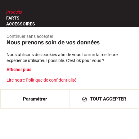
Produits
FARTS
ACCESSOIRES
EQUIPEMENTS
TEXTILE
Continuer sans accepter
Nous prenons soin de vos données
CHRONOMÉTRAGE
LOGICIELS
Nous utilisons des cookies afin de vous fournir la meilleure
Services
expérience utilisateur possible. C'est ok pour vous ?
TROUVER UN REVENDEUR
Afficher plus
RETOURS PRODUITS
LES CATALOGUES
Lire notre Politique de confidentialité
DÉCLARATIONS DE CONFORMITÉ
CARRIÈRE
FOIRE AUX QUESTIONS
AJOUTER AU PANIER
2 698,80 €
Paramétrer
TOUT ACCEPTER
La maison VOLA
L'HISTOIRE
LES ATHLÈTES
L'ENGAGEMENT RSE
VOLA ADVICE